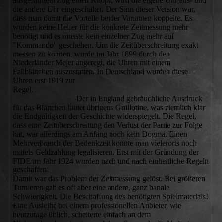
ausgeführtem Zug einen Knopf, wird die eigene Uhr aus- und
die andere Uhr eingeschaltet. Der Sinn dieser Version war,
dass man damit die Vorteile beider Varianten koppelte. Es
wurden keine Helfer für die konkrete Zeitmessung mehr
benötigt und es musste kein einzelner Zug mehr auf
"Kommando" geschehen. Um die Zeitüberschreitung exakt
messen zu können, wurde im Jahr 1899 durch den
Niederländer Mejer angeregt, die Uhren mit einem
Fallblättchen auszustatten. In Deutschland wurden diese
Uhren erst 1919 zur
Regel.
Der in England gebräuchliche Ausdruck
für das Blättchen lautet übrigens Guillotine, was ziemlich klar
die Endgültigkeit der Geschichte widerspiegelt. Die Regel,
dass eine Zeitüberschreitung den Verlust der Partie zur Folge
hat, war allerdings am Anfang noch kein Dogma. Einen
Mehrverbrauch der Bedenkzeit konnte man vielerorts noch
mittels Geldzahlung legalisieren. Erst mit der Gründung der
FIDE im Jahr 1924 wurden nach und nach einheitliche Regeln
geschaffen.
Damit war das Problem der Zeitmessung gelöst. Bei größeren
Turnieren gab es oft aber eine andere, ganz banale
Schwierigkeit. Die Beschaffung des benötigten Spielmaterials!
Eine Ausleihe bei einem professionellen Anbieter, wie
heutzutage üblich, scheiterte einfach an dem