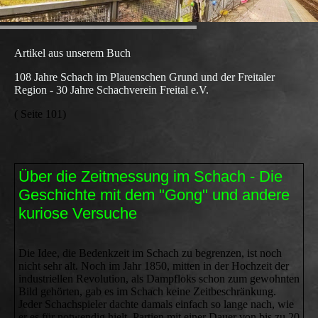
Artikel aus unserem Buch
108 Jahre Schach im Plauenschen Grund und der Freitaler
Region - 30 Jahre Schachverein Freital e.V.
( Seite 101)
Über die Zeitmessung im Schach - Die
Geschichte mit dem "Gong" und andere
kuriose Versuche
Die Idee, die Bedenkzeit im Schach zu begrenzen, ist noch
nicht sehr alt. Noch im Jahr 1850, mitten in der Hochzeit der
industriellen Revolution, als Dampfloks schon zum gewohnten
Bild gehörten, gab es im Schach keine Zeitbeschränkung.
Jeder Schachspieler dachte damals einfach so lange nach, wie
er es für notwendig hielt. Partien mit einer Dauer von bis zu 20