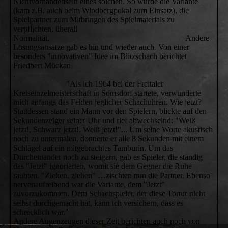
Nichtvorhandensein eines solchen. So wurde die Variante
(kam z.B. auch beim Windbergpokal zum Einsatz), die
Spielpartner zum Mitbringen des Spielmaterials zu
verpflichten, überall
Normalität. Andere
Lösungsansätze gab es hin und wieder auch. Von einer
besonders "innovativen" Idee im Blitzschach berichtet
Friedbert Mückan
.
"Als ich 1964 bei der Freitaler
Kreiseinzelmeisterschaft in Somsdorf startete, verwunderte
mich anfangs das Fehlen jeglicher Schachuhren. Wie jetzt?
Stattdessen stand ein Mann vor den Spielern, blickte auf den
Sekundenzeiger seiner Uhr und rief abwechselnd: "Weiß
jetzt!, Schwarz jetzt!, Weiß jetzt!"... Um seine Worte akustisch
noch zu untermalen, donnerte er alle 8 Sekunden mit einem
Schlägel auf ein mitgebrachtes Tamburin. Um das
Durcheinander noch zu steigern, gab es Spieler, die ständig
das "Jetzt" ignorierten, womit sie dem Gegner die Ruhe
raubten. "Ziehen, ziehen" …zischten nun die Partner. Ebenso
nervenaufreibend war die Variante, dem "Jetzt"
zuvorzukommen. Dem Schachspieler, der diese Tortur nicht
selbst durchgemacht hat, kann ich versichern, dass es
schrecklich war."
Andere Augenzeugen dieser Zeit berichten auch noch von