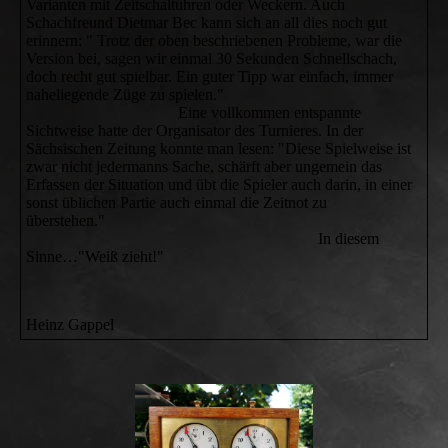
Varianten mit Zeitschaltuhren oder Weckern. Auch
Schachfreund Dietmar Bec kann sich an all dies noch gut
erinnern: " Trotz der oben beschriebenen Probleme, war die
Version bei, sagen wir einmal 30 Sekunden Schnellschach,
doch recht gut spielbar. Ein guter Tipp war einfach, immer
naheliegende Züge zu spielen."
Eine vollkommen entspannte
Sichtweise hatte der Organisator des Turnieres. In der
Sächsischen Zeitung konnte man lesen: "Diese Spielweise ist
zwar nicht jedermanns Sache, schärft aber ungemein das
Erfassen der Situation und übt die Spieler auch darin, in einer
sonst üblichen Partie auch einmal die Zeitnot zu
überstehen."
In diesem
Sinne…"Weiß zieht!"
Heinz Gappel