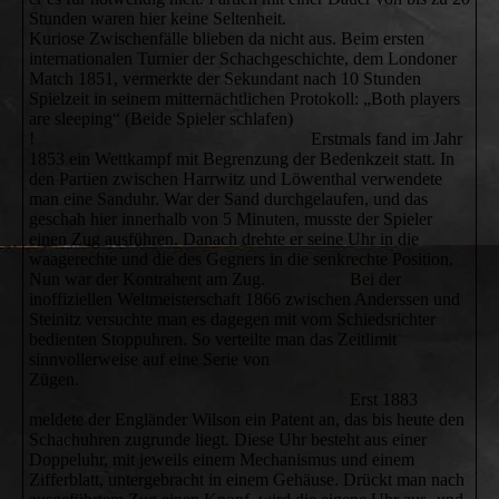
Stunden waren hier keine Seltenheit.
Kuriose Zwischenfälle blieben da nicht aus. Beim ersten
internationalen Turnier der Schachgeschichte, dem Londoner
Match 1851, vermerkte der Sekundant nach 10 Stunden
Spielzeit in seinem mitternächtlichen Protokoll: „Both players
are sleeping“ (Beide Spieler schlafen)
! Erstmals fand im Jahr
1853 ein Wettkampf mit Begrenzung der Bedenkzeit statt. In
den Partien zwischen Harrwitz und Löwenthal verwendete
man eine Sanduhr. War der Sand durchgelaufen, und das
geschah hier innerhalb von 5 Minuten, musste der Spieler
einen Zug ausführen. Danach drehte er seine Uhr in die
waagerechte und die des Gegners in die senkrechte Position.
Nun war der Kontrahent am Zug. Bei der
inoffiziellen Weltmeisterschaft 1866 zwischen Anderssen und
Steinitz versuchte man es dagegen mit vom Schiedsrichter
bedienten Stoppuhren. So verteilte man das Zeitlimit
sinnvollerweise auf eine Serie von
Zügen.
Erst 1883
meldete der Engländer Wilson ein Patent an, das bis heute den
Schachuhren zugrunde liegt. Diese Uhr besteht aus einer
Doppeluhr, mit jeweils einem Mechanismus und einem
Zifferblatt, untergebracht in einem Gehäuse. Drückt man nach