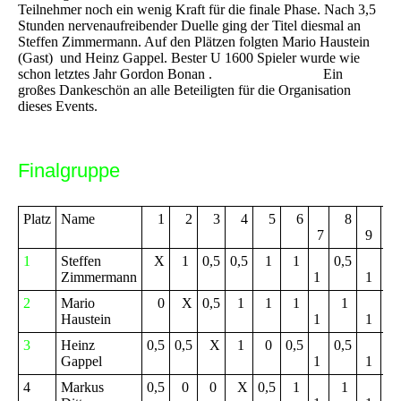
Teilnehmer noch ein wenig Kraft für die finale Phase. Nach 3,5
Stunden nervenaufreibender Duelle ging der Titel diesmal an
Steffen Zimmermann. Auf den Plätzen folgten Mario Haustein
(Gast) und Heinz Gappel. Bester U 1600 Spieler wurde wie
schon letztes Jahr Gordon Bonan . Ein
großes Dankeschön an alle Beteiligten für die Organisation
dieses Events.
Finalgruppe
Platz
Name
1
2
3
4
5
6
8
Pk
7
9
1
Steffen
X
1
0,5
0,5
1
1
0,5
6,
Zimmermann
1
1
2
Mario
0
X
0,5
1
1
1
1
6,
Haustein
1
1
3
Heinz
0,5
0,5
X
1
0
0,5
0,5
5,
Gappel
1
1
4
Markus
0,5
0
0
X
0,5
1
1
5,