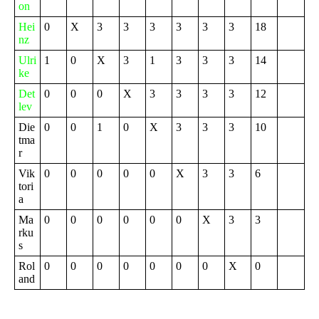
on
Hei
0
X
3
3
3
3
3
3
18
nz
Ulri
1
0
X
3
1
3
3
3
14
ke
Det
0
0
0
X
3
3
3
3
12
lev
Die
0
0
1
0
X
3
3
3
10
tma
r
Vik
0
0
0
0
0
X
3
3
6
tori
a
Ma
0
0
0
0
0
0
X
3
3
rku
s
Rol
0
0
0
0
0
0
0
X
0
and