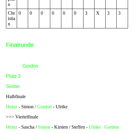
n
Chr
0
0
0
0
0
0
3
X
3
3
istia
n
Finalrunde
Finale
Heinz -
Gordon
Platz 3
Simon
- Ulrike
Halbfinale
Heinz
- Simon /
Gordon
- Ulrike
>>> Viertelfinale
Heinz
- Sascha /
Simon
- Kirsten / Steffen -
Ulrike
/
Gordon
-
Detlev