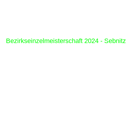
Setzlistenplatz. Auch weil nur einmal in Bestbesetzung
angetreten werden konnte, sollte nächste Saison was
drin sein.
Gruß, Thomas
Bezirkseinzelmeisterschaft 2024 - Sebnitz