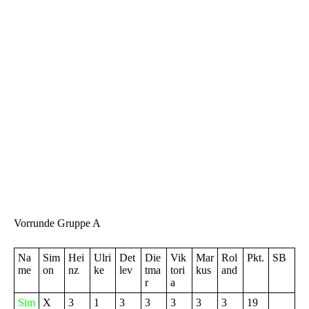
Finale dann gut ins Bild. Nach eher ruhigem Beginn,
nahm die Partie dann plötzlich Fahrt auf. Nachdem der
Pulverdampf verflogen war, blieb nicht mehr viel Holz
übrig. Die Stellung mit Weiß zu gewinnen war
aussichtslos. Aber Blitz ist eben Blitz und ein paar unter
Zeitdruck unglücklich getroffene Entscheidungen ließen
Weiß dann doch wieder hoffen. Am Ende war die Zeit um
und Gordon reichte das Remis zum Turniersieg.
Herzlichen Glückwunsch an ihn! Nach den Nachwuchs-
Titeln der letzten Jahre reichte es diesmal zum
Weihnachtschampion. Der dritte Platz ging diesmal an
den Simon, der überhaupt nur eine Partie verlor.
Ein großes Dankeschön noch an alle Beteiligten für die
Organisation dieses Events.
Vorrunde Gruppe A
Na
Sim
Hei
Ulri
Det
Die
Vik
Mar
Rol
Pkt.
SB
me
on
nz
ke
lev
tma
tori
kus
and
r
a
Sim
X
3
1
3
3
3
3
3
19