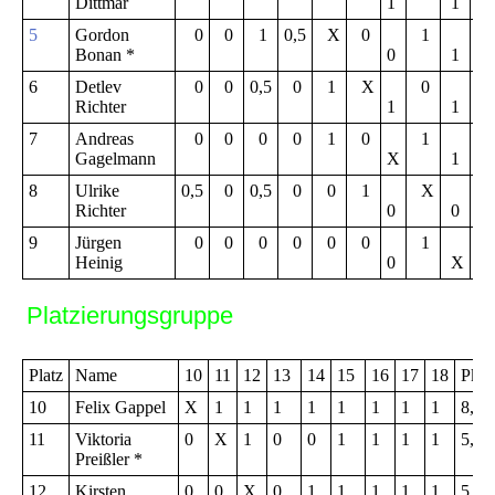
Dittmar
1
1
5
Gordon
0
0
1
0,5
X
0
1
3,
Bonan *
0
1
6
Detlev
0
0
0,5
0
1
X
0
3,
Richter
1
1
7
Andreas
0
0
0
0
1
0
1
3,
Gagelmann
X
1
8
Ulrike
0,5
0
0,5
0
0
1
X
2,
Richter
0
0
9
Jürgen
0
0
0
0
0
0
1
1,
Heinig
0
X
Platzierungsgruppe
Platz
Name
10
11
12
13
14
15
16
17
18
Pkt.
10
Felix Gappel
X
1
1
1
1
1
1
1
1
8,0
11
Viktoria
0
X
1
0
0
1
1
1
1
5,0
Preißler *
12
Kirsten
0
0
X
0
1
1
1
1
1
5,0