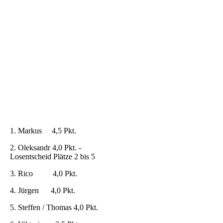
fanden sich diesmal 22 Schachbegeisterte ein. Am
Besten auf seine Runde für Runde wechselnden
Mitspieler stellte sich diesmal der Markus ein, der
als Einziger ungeschlagen das Turnier beenden
konnte. Bei leckerer Bratwurst und kühlen
Getränken gab es auch diesmal wieder
interessante Gespräche und angenehme
Begegnungen.
Endstand
(5 Runden - 2er Teams jeweils immer mit neuer
Auslosung Partner und Gegner pro Runde)
1. Markus 4,5 Pkt.
2. Oleksandr 4,0 Pkt. -
Losentscheid Plätze 2 bis 5
3. Rico 4,0 Pkt.
4. Jürgen 4,0 Pkt.
5. Steffen / Thomas 4,0 Pkt.