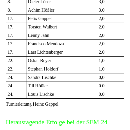
8.
Dieter Löser
3,0
8.
Achim Hößler
3,0
17.
Felix Gappel
2,0
17.
Torsten Walbert
2,0
17.
Lenny Jahn
2,0
17.
Francisco Mendoza
2,0
17.
Lars Lichtenberger
2,0
22.
Oskar Beyer
1,0
22.
Stephan Holdorf
1,0
24.
Sandra Lischke
0,0
24.
Till Hößler
0.0
24.
Louis Lischke
0,0
Turnierleitung Heinz Gappel
Herausragende Erfolge bei der SEM 24