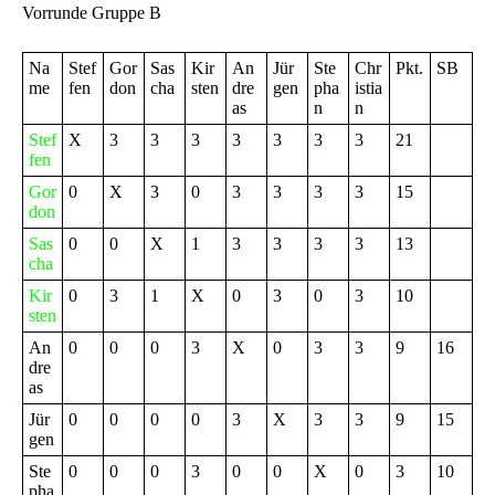
Vorrunde Gruppe B
Na
Stef
Gor
Sas
Kir
An
Jür
Ste
Chr
Pkt.
SB
me
fen
don
cha
sten
dre
gen
pha
istia
as
n
n
Stef
X
3
3
3
3
3
3
3
21
fen
Gor
0
X
3
0
3
3
3
3
15
don
Sas
0
0
X
1
3
3
3
3
13
cha
Kir
0
3
1
X
0
3
0
3
10
sten
An
0
0
0
3
X
0
3
3
9
16
dre
as
Jür
0
0
0
0
3
X
3
3
9
15
gen
Ste
0
0
0
3
0
0
X
0
3
10
pha