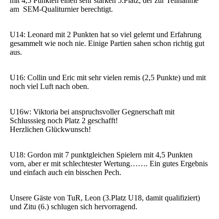
mit 4,5 Punkten einen sehr starken 5.Platz, der zur Teilnahme
am SEM-Qualiturnier berechtigt.
U14: Leonard mit 2 Punkten hat so viel gelernt und Erfahrung
gesammelt wie noch nie. Einige Partien sahen schon richtig gut
aus.
U16: Collin und Eric mit sehr vielen remis (2,5 Punkte) und mit
noch viel Luft nach oben.
U16w: Viktoria bei anspruchsvoller Gegnerschaft mit
Schlusssieg noch Platz 2 geschafft!
Herzlichen Glückwunsch!
U18: Gordon mit 7 punktgleichen Spielern mit 4,5 Punkten
vorn, aber er mit schlechtester Wertung……. Ein gutes Ergebnis
und einfach auch ein bisschen Pech.
Unsere Gäste von TuR, Leon (3.Platz U18, damit qualifiziert)
und Zitu (6.) schlugen sich hervorragend.