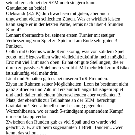
sein ob er sich bei der SEM noch steigern kann.
Gratulation an beide!
Oleksandr (3,5 P.) durchwachsen mit guten, aber auch
ungewohnt vielen schlechten Zügen. Was er wirklich leisten
kann zeigte er in der letzten Partie, remis nach über 4 Stunden
Kampf!
Lennart überraschte bei seinem ersten Turnier mit stetiger
Verbesserung von Spiel zu Spiel mit am Ende sehr guten 3
Punkten.
Collin mit 6 Remis wurde Remiskönig, was von solidem Spiel
zeugt, mit Siegeswillen wäre vielleicht zukünftig mehr möglich.
Eric mit viel Luft nach oben. Er hat oft gute Stellungen, die er
durch zu passives Spiel noch verdirbt. Mit mehr Mut zum Risiko
ist zukünftig viel mehr drin.
Licht und Schatten gab es bei unseren TuR Freunden.
Ziyan im Rahmen seiner Möglichkeiten, Leon ist bestimmt nicht
ganz zufrieden und Zitu mit erstaunlich angriffslustigem Spiel
und auch daher mit einem überraschenden aber verdienten 3.
Platz, der ebenfalls zur Teilnahme an der SEM berechtigt.
Gratulation! Sensationell seine Leistung gegen den
Wertzahlbesten, wo er nach 5-stündigem spannendem Kampf
nur sehr knapp verlor.
Zwischen den Runden gab es viel Spaß und es wurde viel
gelacht, z. B. auch beim sogenannten 1-Brett- Tandem….wer
kennt das schon……