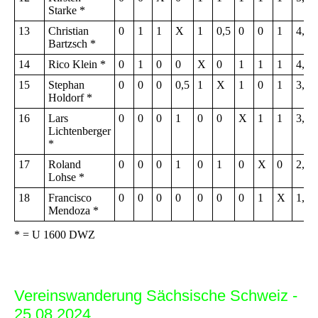
Starke *
13
Christian
0
1
1
X
1
0,5
0
0
1
4,5
Bartzsch *
14
Rico Klein *
0
1
0
0
X
0
1
1
1
4,0
15
Stephan
0
0
0
0,5
1
X
1
0
1
3,5
Holdorf *
16
Lars
0
0
0
1
0
0
X
1
1
3,0
Lichtenberger
*
17
Roland
0
0
0
1
0
1
0
X
0
2,0
Lohse *
18
Francisco
0
0
0
0
0
0
0
1
X
1,0
Mendoza *
* = U 1600 DWZ
Vereinswanderung Sächsische Schweiz -
25.08.2024