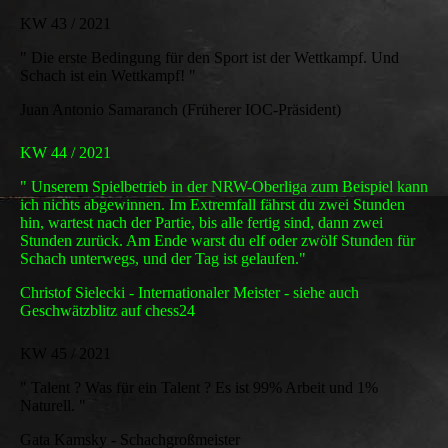
KW 43 / 2021
" Die erste Bedingung für den Sport ist der Wettkampf. Und
Schach ist ein Wettkampf! "
Juan Antonio Samaranch (Früherer IOC-Präsident)
KW 44 / 2021
" Unserem Spielbetrieb in der NRW-Oberliga zum Beispiel kann
ich nichts abgewinnen. Im Extremfall fährst du zwei Stunden
hin, wartest nach der Partie, bis alle fertig sind, dann zwei
Stunden zurück. Am Ende warst du elf oder zwölf Stunden für
Schach unterwegs, und der Tag ist gelaufen."
Christof Sielecki - Internationaler Meister - siehe auch
Geschwätzblitz auf chess24
KW 45 / 2021
" Talent ? Was für ein Talent ? Es ist 99% Arbeit und 1%
Naturell. "
Gata Kamsky - Schachgroßmeister