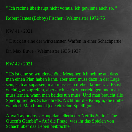
" Ich rechne überhaupt nicht voraus. Ich gewinne auch so. "
Robert James (Bobby) Fischer - Weltmeister 1972-75
KW 41 / 2021
" Druck ist eine der wirksamsten Waffen in einer Schachpartie"
Dr. Max Euwe - Weltmeister 1935-1937
KW 42 / 2021
" Es ist eine so wunderschöne Metapher. Ich nehme an, dass
man einen Plan haben kann, aber man muss dazu in der Lage
sein, sich anzupassen, man muss sich drehen können…. Es ist
wichtig, anzugreifen, aber auch, sich zu verteidigen und man
muss lernen, wann man beides tun muss. Und man braucht alle
Spielfiguren des Schachbretts. Nicht nur die Königin, die umher
wandert. Man braucht jede einzelne Spielfigur."
Anya Taylor-Joy - Hauptdarstellerin der Netflix-Serie " The
Queen's Gambit" - Auf die Frage, was ihr das Spielen von
Schach über das Leben beibrachte