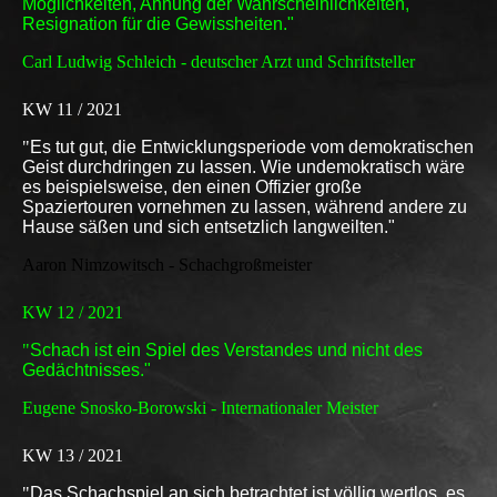
Möglichkeiten, Ahnung der Wahrscheinlichkeiten,
Resignation für die Gewissheiten."
Carl Ludwig Schleich - deutscher Arzt und Schriftsteller
KW 11 / 2021
"
Es tut gut, die Entwicklungsperiode vom demokratischen
Geist durchdringen zu lassen. Wie undemokratisch wäre
es beispielsweise, den einen Offizier große
Spaziertouren vornehmen zu lassen, während andere zu
Hause säßen und sich entsetzlich langweilten."
Aaron Nimzowitsch - Schachgroßmeister
KW 12 / 2021
"
Schach ist ein Spiel des Verstandes und nicht des
Gedächtnisses."
Eugene Snosko-Borowski - Internationaler Meister
KW 13 / 2021
"
Das Schachspiel an sich betrachtet ist völlig wertlos, es