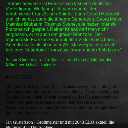
"Komischerweise ist Französisch fast eine deutsche
Verteidigung. Wolfgang Uhlmann war mit der
berühmteste Französisch-Spieler, dann Gerald Hertneck
und ich selbst, dann die jüngere Generation, Georg Meier,
Matthias Blübaum, Rasmus Svane, alle haben intensiv
Französisch gespielt. Rainer Knaak darf man nicht
vergessen, er ist auch ein großer Franzose. Der
legendärste Franzose war natürlich Viktor Kortschnoi.
Aber der hatte als absoluter Weltklassespieler ein viel
breiteres Repertoire. Französisch war nur ein Teil davon."
Stefan Kindermann - Großmeister und Geschäftsführer der
Münchner Schachakademie
KW 23 / 2021
"Es gibt zwei Typen von Schachspielern, es gibt die, die gern
gewinnen, und die, die nicht gern verlieren. Es gibt spekulative
Spieler, die mit allen Mitteln versuchen, das Gleichgewicht zu
stören. Ich gehöre zu den anderen, den Korrekten, den
Risikovermeidern. Ich gehöre -wie Kramnik- zum Lager derer,
die nicht gern verlieren."
Jan Gustafsson - Großmeister und mit 2643 ELO aktuell die
Nummer 4 in Deutschland