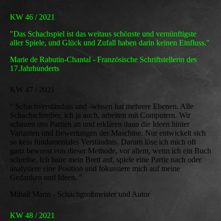
KW 46 / 2021
"Das Schachspiel ist das weitaus schönste und vernünftigste
aller Spiele, und Glück und Zufall haben darin keinen Einfluss."
Marie de Rabutin-Chantal - Französische Schriftstellerin des
17.Jahrhunderts
KW 47 / 2021
" Schachverständnis und -wissen hat mehrere Ebenen. Alle
Schachschreiber, ich ja auch, arbeiten mit Computern. Wir
schauen uns Partien an und erklären dann die Ideen hinter
Varianten und Bewertungen der Maschine. Nur entwickelt sich
so kein fundamentales Verständnis. Darum löse ich mich oft
ganz bewusst von dieser Methode, vor allem, wenn ich ein Buch
schreibe. Ich baue mein Brett auf, spiele eine Partie nach oder
analysiere eine Position und fokussiere mich auf meine
Gedanken und Ideen. "
Mihail Marin - Schachgroßmeister und Autor
KW 48 / 2021