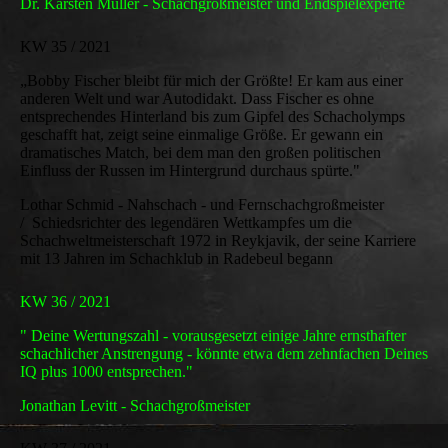
Dr. Karsten Müller - Schachgroßmeister und Endspielexperte
KW 35 / 2021
„Bobby Fischer bleibt für mich der Größte! Er kam aus einer
anderen Welt und war Autodidakt. Dass Fischer es ohne
entsprechendes Hinterland bis zum Gipfel des Schacholymps
geschafft hat, zeigt seine einmalige Größe. Er gewann ein
dramatisches Match, bei dem man den großen politischen
Einfluss der Russen im Hintergrund durchaus spürte."
Lothar Schmid - Nahschach - und Fernschachgroßmeister
/ Schiedsrichter des legendären Wettkampfes um die
Schachweltmeisterschaft 1972 in Reykjavik, der seine Karriere
mit 13 Jahren im Schachklub in Radebeul begann
KW 36 / 2021
" Deine Wertungszahl - vorausgesetzt einige Jahre ernsthafter
schachlicher Anstrengung - könnte etwa dem zehnfachen Deines
IQ plus 1000 entsprechen."
Jonathan Levitt - Schachgroßmeister