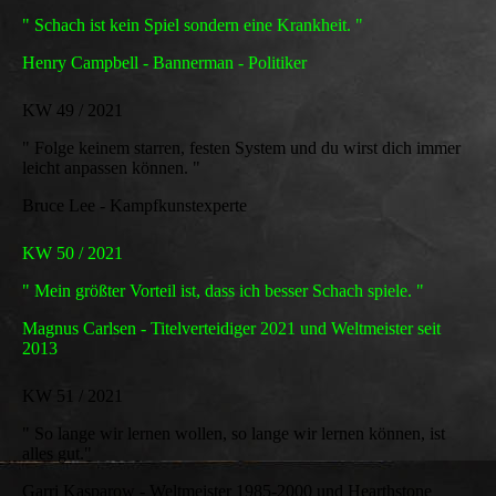
" Schach ist kein Spiel sondern eine Krankheit. "
Henry Campbell - Bannerman - Politiker
KW 49 / 2021
" Folge keinem starren, festen System und du wirst dich immer
leicht anpassen können. "
Bruce Lee - Kampfkunstexperte
KW 50 / 2021
" Mein größter Vorteil ist, dass ich besser Schach spiele. "
Magnus Carlsen - Titelverteidiger 2021 und Weltmeister seit
2013
KW 51 / 2021
" So lange wir lernen wollen, so lange wir lernen können, ist
alles gut."
Garri Kasparow - Weltmeister 1985-2000 und Hearthstone