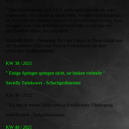
KW 37 / 2021
" Eine Honorierung nach ELO, nicht nach Geschlecht, wäre
angemessen. Ich könnte ja damit leben, weniger zu bekommen
als Brett vier der Männer, mein ELO ist schließlich kleiner. Aber
zu sagen, eine Frau bekommt generell halb so viel wie ein
gleichstarker Mann, das geht nicht. "
Elisabeth Pähtz - Derzeitige Nr.1 der Frauen in Deutschland und
seit November 2021 erste Frau in Deutschland mit dem
offiziellen Großmeistertitel
KW 38 / 2021
" Einige Springer springen nicht, sie hinken vielmehr "
Savielly Tartakower - Schachgroßmeister
KW 39 / 2021
" Ich mache meine Fehler erst nach reiflichster Überlegung. "
Josef Krejcik - Schachbuchautor
KW 40 / 2021