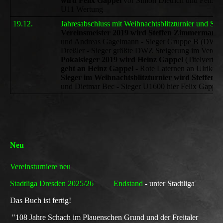
wird Felix Gappel
vor Simon Dietrich und Felix R
U11 Wertung
19.12.
Jahresabschluss mit Weihnachtsblitzturnier und Sie
Vereinsmeister 2019 wird Steffen Zimmermann
und Andreas Gagelmann - Sieger Gruppe B (DWZ k
Dreßler - Sieger größte DWZ Steigerung im Vereins
Pokalsieger 2019 wird Heinz Gappel
(Titelvertei
geht an Heinz Gappel
- Rote Laternen an Ulrike R
Sieger im Weihnachtsblitzturnier wird Steffe
und Dietmar Bec - Sieger U1600 hier Felix Gappel
Neu
Vereinsturniere neu
Stadtliga Dresden 2025/26 Endstand
- unter Stadtliga
Das Buch ist fertig!
"108 Jahre Schach im Plauenschen Grund und der Freitaler