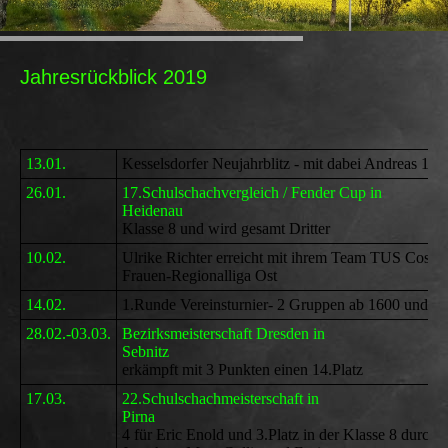
Jahresrückblick 2019
13.01.
Kesselsdorfer Neujahrblitz - mit dabei Andreas 13.
26.01.
17.Schulschachvergleich / Fender Cup in
Heidenau
Felix Gappel s
Klasse 8 und wird gesamt Dritter
10.02.
Ulrike Richter erreicht mit ihrem Team TUS Coswig 
Frauen-Regionalliga Ost
14.02.
1.Runde Vereinsturnier- 2 Gruppen ab 1600 und U1
28.02.-03.03.
Bezirksmeisterschaft Dresden in
Sebnitz
Felix G
erkämpft mit 3 Punkten einen 14.Platz
17.03.
22.Schulschachmeisterschaft in
Pirna
2.Platz in d
4 für Eric Enold und 3.Platz in der Klasse 8 durch 