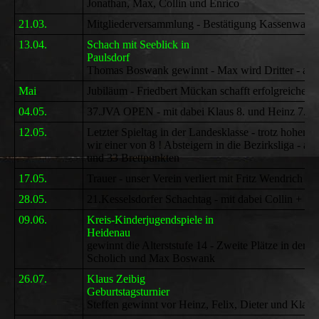
Jonathan, Max, Collin und Enrico
21.03.
Mitgliederversammlung - Bestätigung Kassenwart U
13.04.
Schach mit Seeblick in
Paulsdorf
Jugendt
Thomas Boswank gewinnt - Max wird Dritter - auc
Mai
Jubiläum - Friedbert Mückan schafft erfolgreiche 6
04.05.
37.JVA OPEN - mit dabei Klaus 8. und Heinz 7.
12.05.
Letzter Spieltag in der Landesklasse - trotz hohem 
wir einer von 8 ! Absteigern in die Bezirksliga - a
und 33 Brettpunkten
17.05.
Trauer - unser Verein verliert mit Fritz Wendrich
28.05.
21.Kesselsdorfer Schachtag - mit dabei Collin + M
09.06.
Kreis-Kinderjugendspiele in
Heidenau
Felix G
gewinnt die Alterststufe 14 - Zweite Plätze in der Al
Scholich und Max Boswank
26.07.
Klaus Zeibig
Geburtstagsturnier
Steffen gewinnt vor Heinz, Felix, Dieter und Klaus