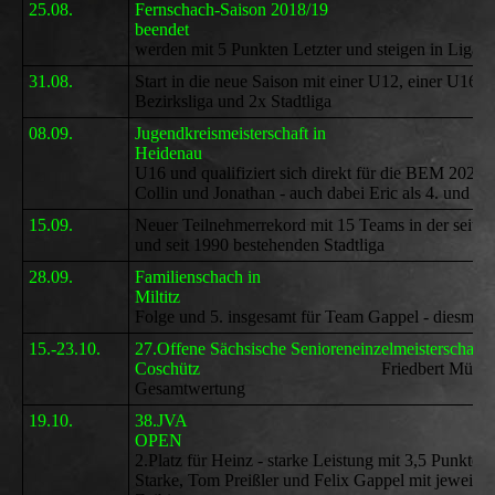
25.08.
Fernschach-Saison 2018/19
beendet
Die Windb
werden mit 5 Punkten Letzter und steigen in Liga 3
31.08.
Start in die neue Saison mit einer U12, einer U16
Bezirksliga und 2x Stadtliga
08.09.
Jugendkreismeisterschaft in
Heidenau
Felix ge
U16 und qualifiziert sich direkt für die BEM 2020 -
Collin und Jonathan - auch dabei Eric als 4. und Ma
15.09.
Neuer Teilnehmerrekord mit 15 Teams in der seit 2
und seit 1990 bestehenden Stadtliga
28.09.
Familienschach in
Miltitz
3.Sie
Folge und 5. insgesamt für Team Gappel - diesmal 
15.-23.10.
27.Offene Sächsische Senioreneinzelmeisterschaft 
Coschütz
Friedbert Mückan wird mit
Gesamtwertung
19.10.
38.JVA
OPEN
2.Platz für Heinz - starke Leistung mit 3,5 Punkten 
Starke, Tom Preißler und Felix Gappel mit jeweils 