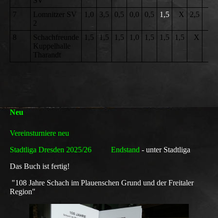
SV
7
Lomnitzer SV
1,0
3,5
0,5
0,0
0,5
1,5
X
2,5
4
2
8
Schachfreunde
1,5
1,5
1,5
1,0
1,5
1,5
1,5
X
0
Kuppelhalle
Tharandt
Neu
Vereinsturniere neu
Stadtliga Dresden 2025/26 Endstand
- unter Stadtliga
Das Buch ist fertig!
"108 Jahre Schach im Plauenschen Grund und der Freitaler
Region"