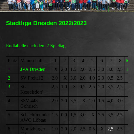
Stadtliga Dresden 2022/2023
Endtabelle nach dem 7.Spieltag
Platz
Mannschaft
1
2
3
4
5
6
7
8
MP
1
JVA Dresden
X
2,0
1,5
2,0
2,5
3,0
3,0
2,5
10
2
SV Freital 2
2,0
X
3,0
2,0
4,0
2,0
0,5
2,5
9
3
SG
2,5
1,0
X
0,5
2,5
2,0
3,5
2,5
9
Kesselsdorf
4
SSV 448
2,0
2,0
3,5
X
1,0
1,5
4,0
3,0
8
Gohrisch
5
Schachfreunde
1,5
0,0
1,5
3,0
X
3,5
3,5
2,5
8
AWO Löbtau
6
Moritzburger
1,0
2,0
2,0
2,5
0,5
X
2,5
2,5
8